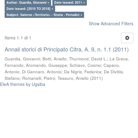
Author: Guardia, Giovanni ×
Date issued: 2011 ×
Date issued: [2010 TO 2018] ×
Subject: Salerno <Territorio> - Storia - Periodici ×
Show Advanced Filters
Items 1-1 di 1
Annali storici di Principato Citra, A. 9, n. 1.1 (2011)
Guardia, Giovanni
;
Botti, Aniello
;
Thurmond, David L.
;
La Greca,
Fernando
;
Aromando, Giuseppe
;
Schiavo, Cosmo
;
Capano,
Antonio
;
Di Gennaro, Antonio
;
De Nigris, Federica
;
De Divitiis,
Stefano
;
Romanelli, Pietro
;
Tesauro, Aniello
(
2011
)
EleA themes by Ugsiba