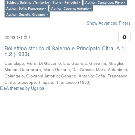
Subject: Salerno <Territorio> - Storia - Periodici ×
Author: Cantalupo, Piero ×
Author: Sofia, Francesco ×
Author: Capano, Antonio ×
Author: Guardia, Giovanni ×
Show Advanced Filters
Items 1-1 di 1
Bollettino storico di Salerno e Principato Citra. A.1,
n.2 (1983)
Cantalupo, Piero
;
Di Giacomo, Lia
;
Guardia, Giovanni
;
Miraglia,
Marina
;
Quartararo, Maria Rosaria
;
Del Grosso, Maria Antonietta
;
Colangelo, Giovanni Antonio
;
Capano, Antonio
;
Sofia, Francesco
;
Cirillo, Giuseppe
;
Timpano, Francesco
(
1983
)
EleA themes by Ugsiba