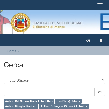
Toggl
navig
Cerca
Cerca
Vai
Author: Del Grosso, Maria Antonietta ×
Has File(s): false ×
Author: Miraglia, Marina ×
Author: Colangelo, Giovanni Antonio ×