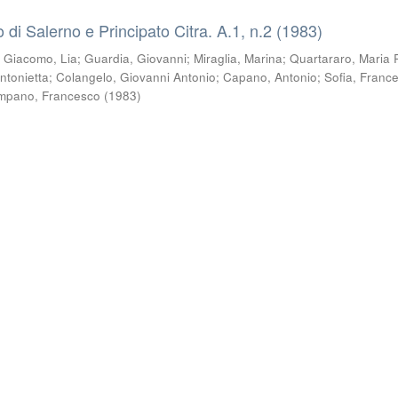
co di Salerno e Principato Citra. A.1, n.2 (1983)
i Giacomo, Lia
;
Guardia, Giovanni
;
Miraglia, Marina
;
Quartararo, Maria 
ntonietta
;
Colangelo, Giovanni Antonio
;
Capano, Antonio
;
Sofia, Franc
mpano, Francesco
(
1983
)