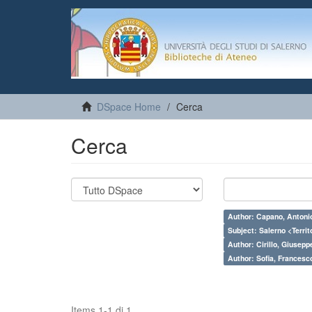
DSpace Home
Cerca
Cerca
Author: Capano, Antoni
Subject: Salerno <Territo
Author: Cirillo, Giusepp
Author: Sofia, Francesc
Items 1-1 di 1