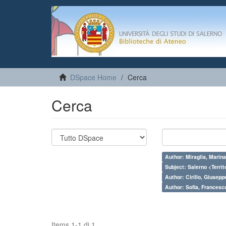
DSpace Home
Cerca
Cerca
Author: Miraglia, Marina
Subject: Salerno <Territo
Author: Cirillo, Giusepp
Author: Sofia, Francesc
Items 1-1 di 1