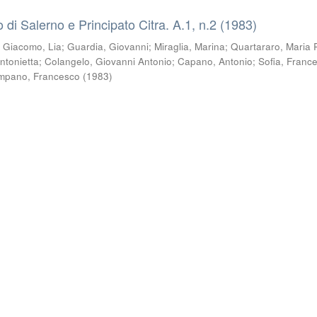
co di Salerno e Principato Citra. A.1, n.2 (1983)
i Giacomo, Lia
;
Guardia, Giovanni
;
Miraglia, Marina
;
Quartararo, Maria 
ntonietta
;
Colangelo, Giovanni Antonio
;
Capano, Antonio
;
Sofia, Franc
mpano, Francesco
(
1983
)