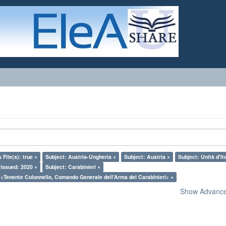
 File(s): true ×
Subject: Austria-Ungheria ×
Subject: Austria ×
Subject: Unità d'Ita
 issued: 2020 ×
Subject: Carabinieri ×
 <Tenente Colonnello, Comando Generale dell’Arma dei Carabinieri> ×
Show Advanced