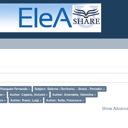
, Pasquale Fernando ×
Subject: Salerno <Territorio> - Storia - Periodici ×
no ×
Author: Capano, Antonio ×
Author: Amendola, Valentina ×
sco ×
Author: Rossi, Luigi ×
Author: Sofia, Francesco ×
Show Advanced