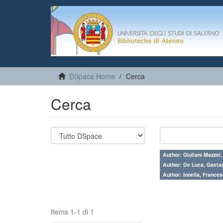
DSpace Home
Cerca
Cerca
Author: Giuliani Mazzei
Author: De Luca, Gaeta
Author: Innella, France
Items 1-1 di 1