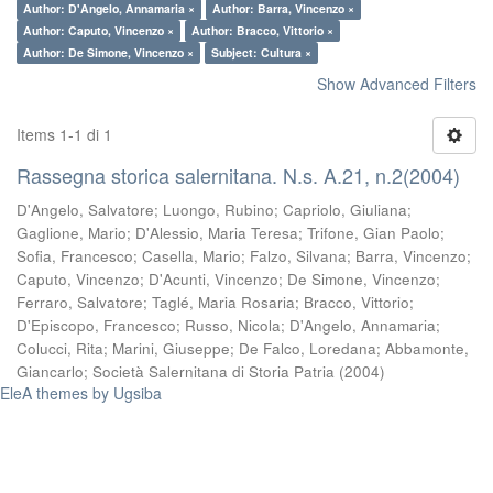
Author: D'Angelo, Annamaria ×
Author: Barra, Vincenzo ×
Author: Caputo, Vincenzo ×
Author: Bracco, Vittorio ×
Author: De Simone, Vincenzo ×
Subject: Cultura ×
Show Advanced Filters
Items 1-1 di 1
Rassegna storica salernitana. N.s. A.21, n.2(2004)
D'Angelo, Salvatore
;
Luongo, Rubino
;
Capriolo, Giuliana
;
Gaglione, Mario
;
D'Alessio, Maria Teresa
;
Trifone, Gian Paolo
;
Sofia, Francesco
;
Casella, Mario
;
Falzo, Silvana
;
Barra, Vincenzo
;
Caputo, Vincenzo
;
D'Acunti, Vincenzo
;
De Simone, Vincenzo
;
Ferraro, Salvatore
;
Taglé, Maria Rosaria
;
Bracco, Vittorio
;
D'Episcopo, Francesco
;
Russo, Nicola
;
D'Angelo, Annamaria
;
Colucci, Rita
;
Marini, Giuseppe
;
De Falco, Loredana
;
Abbamonte,
Giancarlo
;
Società Salernitana di Storia Patria
(
2004
)
EleA themes by Ugsiba