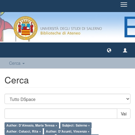
Toggl
navig
Cerca
Cerca
Vai
Author: D'Alessio, Maria Teresa ×
Subject: Salerno ×
Author: Colucci, Rita ×
Author: D'Acunti, Vincenzo ×