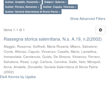
Author: Amabile, Donatello ×
Subject: Salerno ×
Author: Ferraro, Salvatore ×
Author: Caputo, Vincenzo ×
Author: Società Salernitana di Storia Patria ×
Show Advanced Filters
Items 1-1 di 1
Rassegna storica salernitana. N.s. A.19, n.2(2002)
Alaggio, Rosanna
;
Goffredi, Maria Rosaria
;
Milano, Salvatore
;
Conte, Alfonso
;
Caputo, Vincenzo
;
Casella, Mario
;
Lamattina,
Immacolata
;
Carotenuto, Guido
;
De Simone, Vincenzo
;
Ferraro,
Salvatore
;
Rossi, Luigi
;
Carlone, Carmine
;
Gallo, Italo
;
Minopoli,
Anna
;
Amabile, Donatello
;
Società Salernitana di Storia Patria
(
2002
)
EleA themes by Ugsiba