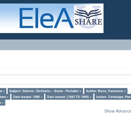
no ×
Subject: Salerno <Territorio> - Storia - Periodici ×
Author: Barra, Francesco ×
omeo ×
Date issued: 1989 ×
Date issued: [1983 TO 1989] ×
Author: Cantalupo, Pier
o ×
Show Advanced