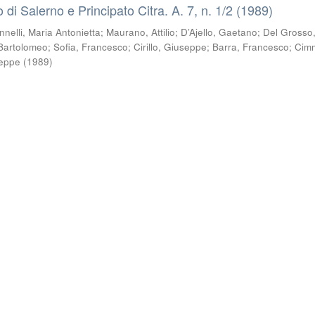
co di Salerno e Principato Citra. A. 7, n. 1/2 (1989)
nnelli, Maria Antonietta
;
Maurano, Attilio
;
D’Ajello, Gaetano
;
Del Grosso
, Bartolomeo
;
Sofia, Francesco
;
Cirillo, Giuseppe
;
Barra, Francesco
;
Cimm
seppe
(
1989
)