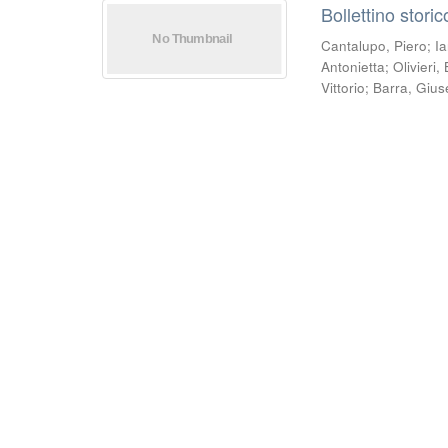
Bollettino stori
Cantalupo, Piero
;
Ia
Antonietta
;
Olivieri
Vittorio
;
Barra, Giu