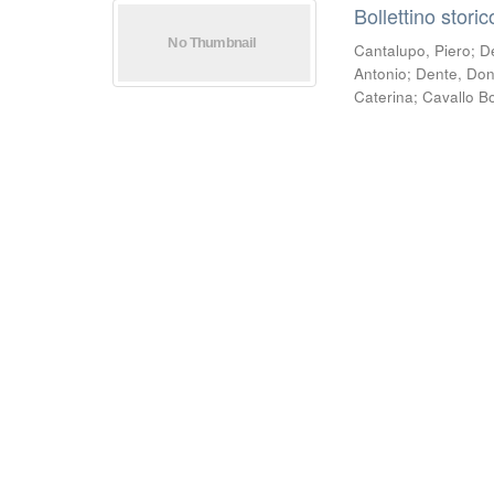
Bollettino stori
Cantalupo, Piero
;
D
Antonio
;
Dente, Do
Caterina
;
Cavallo B