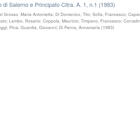
co di Salerno e Principato Citra. A. 1, n.1 (1983)
el Grosso, Maria Antonietta
;
Di Domenico, Tito
;
Sofia, Francesco
;
Capa
nato
;
Lembo, Rosario
;
Coppola, Maurizio
;
Timpano, Francesco
;
Corradin
oggi, Pina
;
Guardia, Giovanni
;
Di Perna, Annamaria
(
1983
)