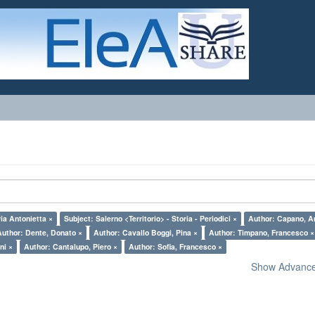
ia Antonietta ×
Subject: Salerno <Territorio> - Storia - Periodici ×
Author: Capano, A
Author: Dente, Donato ×
Author: Cavallo Boggi, Pina ×
Author: Timpano, Francesco ×
ni ×
Author: Cantalupo, Piero ×
Author: Sofia, Francesco ×
Show Advanced