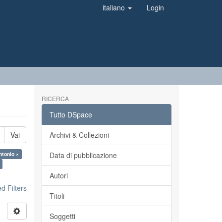
italiano
Login
RICERCA
Tutto DSpace
Vai
Archivi & Collezioni
ntonio ×
Data di pubblicazione
Autori
 Filters
Titoli
Soggetti