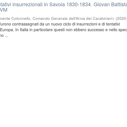
ntativi insurrezionali in Savoia 1830-1834. Giovan Battist
OVM
nente Colonnello, Comando Generale dell’Arma dei Carabinieri>
(
2020
urono contrassegnati da un nuovo ciclo di insurrezioni e di tentativi
a Europa. In Italia in particolare questi non ebbero successo e nello specif
no ...