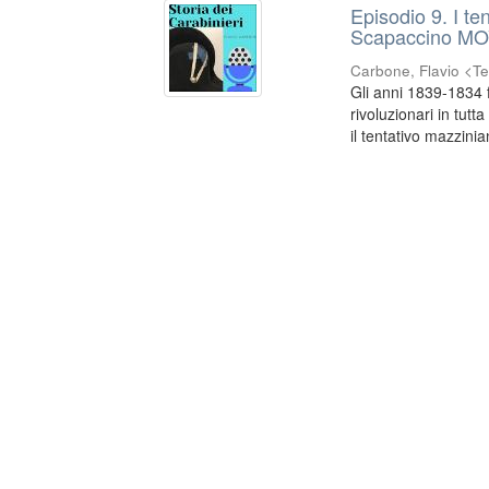
Episodio 9. I te
Scapaccino M
Carbone, Flavio <Te
Gli anni 1839-1834 f
rivoluzionari in tutt
il tentativo mazzinia