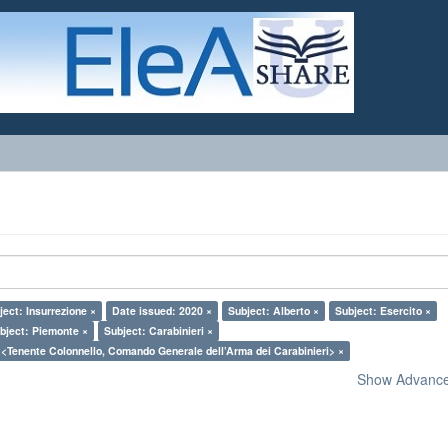
ject: Insurrezione ×
Date issued: 2020 ×
Subject: Alberto ×
Subject: Esercito ×
bject: Piemonte ×
Subject: Carabinieri ×
 <Tenente Colonnello, Comando Generale dell’Arma dei Carabinieri> ×
Show Advanced