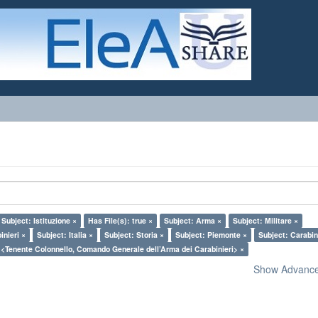
Subject: Istituzione ×
Has File(s): true ×
Subject: Arma ×
Subject: Militare ×
inieri ×
Subject: Italia ×
Subject: Storia ×
Subject: Piemonte ×
Subject: Carabin
 <Tenente Colonnello, Comando Generale dell’Arma dei Carabinieri> ×
Show Advanced