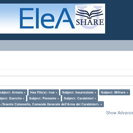
Subject: Armata ×
Has File(s): true ×
Subject: Insurrezione ×
Subject: Militare ×
bject: Esercito ×
Subject: Piemonte ×
Subject: Carabinieri ×
 <Tenente Colonnello, Comando Generale dell’Arma dei Carabinieri> ×
Show Advanced