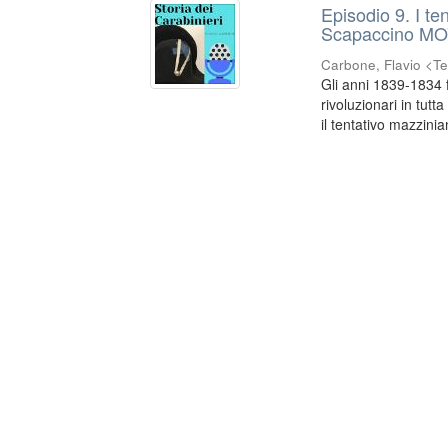
Episodio 9. I te
Scapaccino M
Carbone, Flavio <Te
Gli anni 1839-1834 f
rivoluzionari in tutt
il tentativo mazzinia