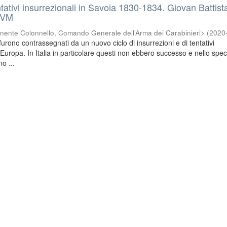
ntativi insurrezionali in Savoia 1830-1834. Giovan Battist
OVM
nente Colonnello, Comando Generale dell’Arma dei Carabinieri>
(
2020
urono contrassegnati da un nuovo ciclo di insurrezioni e di tentativi
a Europa. In Italia in particolare questi non ebbero successo e nello specif
no ...