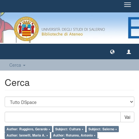
Toggl
navig
Cerca
Cerca
Vai
Author: Ruggiero, Gerardo ×
Subject: Cultura ×
Subject: Salerno ×
Author: Iannelli, Maria A. ×
Author: Rotunno, Antonio ×