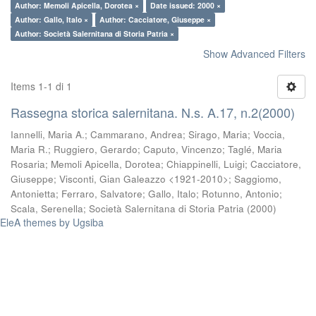
Author: Memoli Apicella, Dorotea ×
Date issued: 2000 ×
Author: Gallo, Italo ×
Author: Cacciatore, Giuseppe ×
Author: Società Salernitana di Storia Patria ×
Show Advanced Filters
Items 1-1 di 1
Rassegna storica salernitana. N.s. A.17, n.2(2000)
Iannelli, Maria A.
;
Cammarano, Andrea
;
Sirago, Maria
;
Voccia,
Maria R.
;
Ruggiero, Gerardo
;
Caputo, Vincenzo
;
Taglé, Maria
Rosaria
;
Memoli Apicella, Dorotea
;
Chiappinelli, Luigi
;
Cacciatore,
Giuseppe
;
Visconti, Gian Galeazzo <1921-2010>
;
Saggiomo,
Antonietta
;
Ferraro, Salvatore
;
Gallo, Italo
;
Rotunno, Antonio
;
Scala, Serenella
;
Società Salernitana di Storia Patria
(
2000
)
EleA themes by Ugsiba