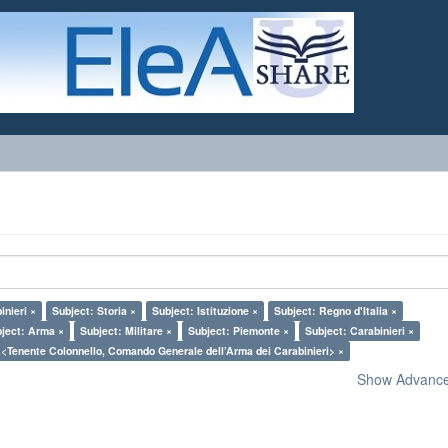
inieri ×
Subject: Storia ×
Subject: Istituzione ×
Subject: Regno d'Italia ×
ject: Arma ×
Subject: Militare ×
Subject: Piemonte ×
Subject: Carabinieri ×
 <Tenente Colonnello, Comando Generale dell’Arma dei Carabinieri> ×
Show Advanced