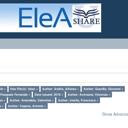
le ×
Has File(s): false ×
Author: Andria, Alfonso ×
Author: Guardia, Giovanni ×
, Pasquale Fernando ×
Date issued: 2016 ×
Author: Aversano, Vincenzo ×
no ×
Author: Amendola, Valentina ×
Author: Innella, Francesco ×
o ×
Author: Capano, Antonio ×
Show Advanced