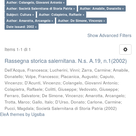
Author: Colangelo, Giovanni Antonio ×
Author: Società Salernitana di Storia Patria ×
Author: Amabile, Donatello ×
Subject: Cultura ×
Author: Colapietra, Raffaele ×
Author: Amarotta, Arcangelo ×
Author: De Simone, Vincenzo ×
Date issued: 2002 ×
Show Advanced Filters
Items 1-1 di 1
Rassegna storica salernitana. N.s. A.19, n.1(2002)
Dell'Acqua, Francesca
;
Lucherini, Vinni
;
Zarra, Carmine
;
Amabile,
Donatello
;
Volpe, Francesco
;
Placanica, Augusto
;
Caputo,
Vincenzo
;
D'Acunti, Vincenzo
;
Colangelo, Giovanni Antonio
;
Colapietra, Raffaele
;
Colitti, Giuseppe
;
Vedovato, Giuseppe
;
Ferraro, Salvatore
;
De Simone, Vincenzo
;
Amarotta, Arcangelo
;
Trotta, Marco
;
Gallo, Italo
;
D’Urso, Donato
;
Carlone, Carmine
;
Pucci, Magdala
;
Società Salernitana di Storia Patria
(
2002
)
EleA themes by Ugsiba