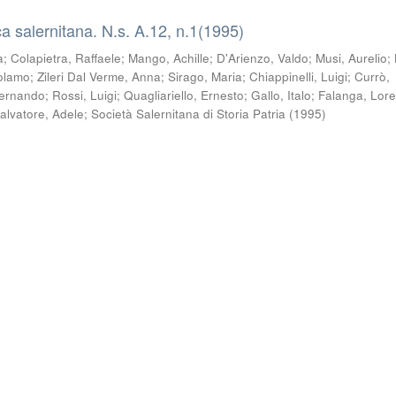
a salernitana. N.s. A.12, n.1(1995)
a
;
Colapietra, Raffaele
;
Mango, Achille
;
D'Arienzo, Valdo
;
Musi, Aurelio
;
olamo
;
Zileri Dal Verme, Anna
;
Sirago, Maria
;
Chiappinelli, Luigi
;
Currò,
Fernando
;
Rossi, Luigi
;
Quagliariello, Ernesto
;
Gallo, Italo
;
Falanga, Lor
alvatore, Adele
;
Società Salernitana di Storia Patria
(
1995
)