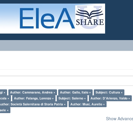
gi ×
Author: Cammarano, Andrea ×
Author: Gallo, Italo ×
Subject: Cultura ×
icola ×
Author: Falanga, Lorenzo ×
Subject: Salerno ×
Author: D'Arienzo, Valdo ×
Author: Società Salernitana di Storia Patria ×
Author: Musi, Aurelio ×
aele ×
Show Advanced