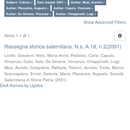
Subject: Cultura ×
Date issued: 2001 ×
Author: Musi, Aurelio ×
Author: Placanica, Augusto ×
Author: Caputo, Vincenzo ×
Author: De Simone, Vincenzo ×
Author: Chiappinelli, Luigi ×
Show Advanced Filters
Items 1-1 di 1
Rassegna storica salernitana. N.s. A.18, n.2(2001)
Lovito, Giovanni
;
Noto, Maria Anna
;
Pedicino, Carla
;
Caputo,
Vincenzo
;
Gallo, Italo
;
De Simone, Vincenzo
;
Chiappinelli, Luigi
;
Musi, Aurelio
;
Colapietra, Raffaele
;
Petroni, Aurelio
;
Trotta, Marco
;
Scannapieco, Ennio
;
Galante, Maria
;
Placanica, Augusto
;
Società
Salernitana di Storia Patria
(
2001
)
EleA themes by Ugsiba