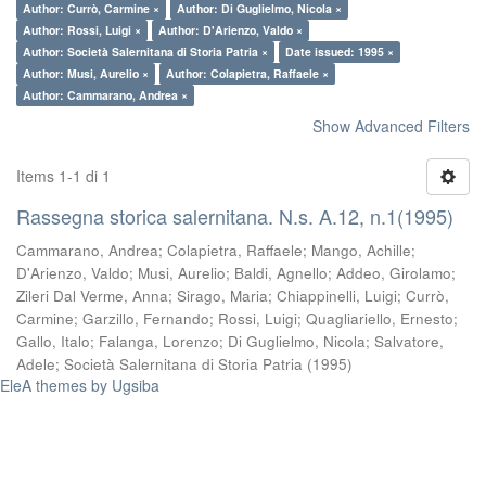
Author: Currò, Carmine ×
Author: Di Guglielmo, Nicola ×
Author: Rossi, Luigi ×
Author: D'Arienzo, Valdo ×
Author: Società Salernitana di Storia Patria ×
Date issued: 1995 ×
Author: Musi, Aurelio ×
Author: Colapietra, Raffaele ×
Author: Cammarano, Andrea ×
Show Advanced Filters
Items 1-1 di 1
Rassegna storica salernitana. N.s. A.12, n.1(1995)
Cammarano, Andrea
;
Colapietra, Raffaele
;
Mango, Achille
;
D'Arienzo, Valdo
;
Musi, Aurelio
;
Baldi, Agnello
;
Addeo, Girolamo
;
Zileri Dal Verme, Anna
;
Sirago, Maria
;
Chiappinelli, Luigi
;
Currò,
Carmine
;
Garzillo, Fernando
;
Rossi, Luigi
;
Quagliariello, Ernesto
;
Gallo, Italo
;
Falanga, Lorenzo
;
Di Guglielmo, Nicola
;
Salvatore,
Adele
;
Società Salernitana di Storia Patria
(
1995
)
EleA themes by Ugsiba