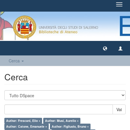
Toggl
navig
Cerca
Cerca
Vai
Author: Frescani, Elio ×
Author: Musi, Aurelio ×
Author: Catone, Emanuele ×
Author: Figliuolo, Bruno ×