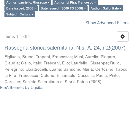
Author: Lauriello, Giuseppe ×
Author: Li Pira, Francesco ×
Date issued: 2008 ×
Date issued: [2000 TO 2008] ×
Author: Gallo, Italo ×
Subject: Cultura ×
Show Advanced Filters
Items 1-1 di 1
Rassegna storica salernitana. N.s. A. 24, n.2(2007)
Figliuolo, Bruno
;
Trapani, Francesca
;
Musi, Aurelio
;
Pingaro,
Claudia
;
Gallo, Italo
;
Frescani, Elio
;
Lauriello, Giuseppe
;
Rullo,
Pellegrino
;
Quattrocelli, Luana
;
Sansone, Maria
;
Certosino, Fabio
;
Li Pira, Francesco
;
Catone, Emanuele
;
Cassella, Paola
;
Pinto,
Carmine
;
Società Salernitana di Storia Patria
(
2008
)
EleA themes by Ugsiba