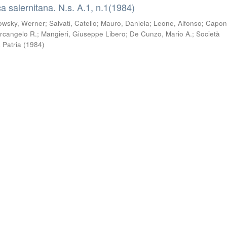
a salernitana. N.s. A.1, n.1(1984)
owsky, Werner
;
Salvati, Catello
;
Mauro, Daniela
;
Leone, Alfonso
;
Capon
rcangelo R.
;
Mangieri, Giuseppe Libero
;
De Cunzo, Mario A.
;
Società
a Patria
(
1984
)