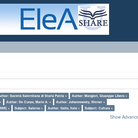
uthor: Società Salernitana di Storia Patria ×
Author: Mangieri, Giuseppe Libero ×
×
Author: De Cunzo, Mario A. ×
Author: Johannowsky, Werner ×
989] ×
Subject: Salerno ×
Author: Gallo, Italo ×
Subject: Cultura ×
Show Advanced