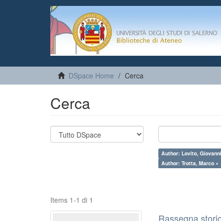
DSpace Home
Cerca
Cerca
Author: Lovito, Giovann
Author: Trotta, Marco ×
Items 1-1 di 1
Rassegna storic