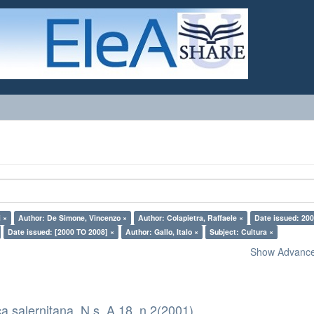
i ×
Author: De Simone, Vincenzo ×
Author: Colapietra, Raffaele ×
Date issued: 200
Date issued: [2000 TO 2008] ×
Author: Gallo, Italo ×
Subject: Cultura ×
Show Advanced
a salernitana. N.s. A.18, n.2(2001)