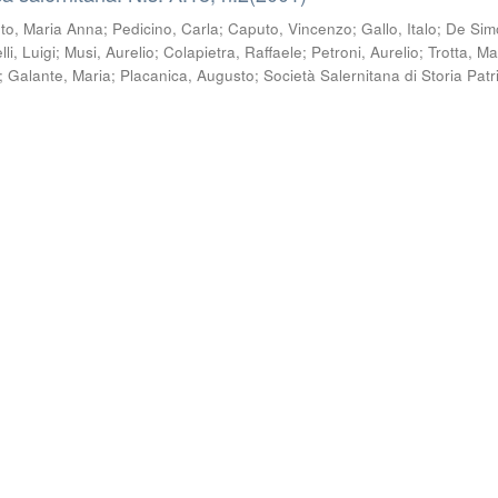
to, Maria Anna
;
Pedicino, Carla
;
Caputo, Vincenzo
;
Gallo, Italo
;
De Sim
li, Luigi
;
Musi, Aurelio
;
Colapietra, Raffaele
;
Petroni, Aurelio
;
Trotta, M
;
Galante, Maria
;
Placanica, Augusto
;
Società Salernitana di Storia Patr