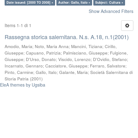
Date issued: [2000 TO 2008] ×
Author: Gallo, Italo ×
Subject: Cultura ×
Show Advanced Filters
Items 1-1 di 1
Rassegna storica salernitana. N.s. A.18, n.1(2001)
Amodio, Maria
;
Noto, Maria Anna
;
Mancini, Tiziana
;
Cirillo,
Giuseppe
;
Capuano, Patrizia
;
Palmisciano, Giuseppe
;
Fulgione,
Giuseppe
;
D'Urso, Donato
;
Viscido, Lorenzo
;
D'Ovidio, Stefano
;
Incarnato, Gennaro
;
Cacciatore, Giuseppe
;
Ferraro, Salvatore
;
Pinto, Carmine
;
Gallo, Italo
;
Galante, Maria
;
Società Salernitana di
Storia Patria
(
2001
)
EleA themes by Ugsiba