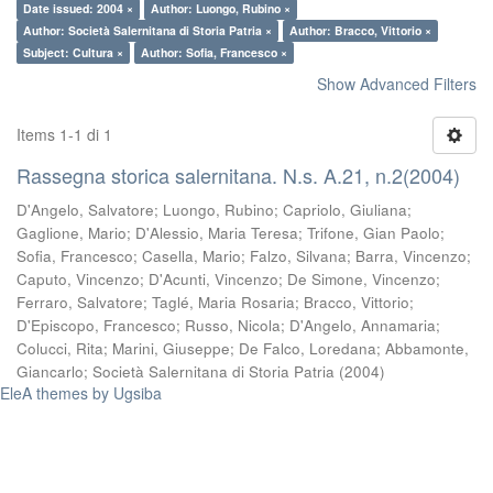
Date issued: 2004 ×
Author: Luongo, Rubino ×
Author: Società Salernitana di Storia Patria ×
Author: Bracco, Vittorio ×
Subject: Cultura ×
Author: Sofia, Francesco ×
Show Advanced Filters
Items 1-1 di 1
Rassegna storica salernitana. N.s. A.21, n.2(2004)
D'Angelo, Salvatore
;
Luongo, Rubino
;
Capriolo, Giuliana
;
Gaglione, Mario
;
D'Alessio, Maria Teresa
;
Trifone, Gian Paolo
;
Sofia, Francesco
;
Casella, Mario
;
Falzo, Silvana
;
Barra, Vincenzo
;
Caputo, Vincenzo
;
D'Acunti, Vincenzo
;
De Simone, Vincenzo
;
Ferraro, Salvatore
;
Taglé, Maria Rosaria
;
Bracco, Vittorio
;
D'Episcopo, Francesco
;
Russo, Nicola
;
D'Angelo, Annamaria
;
Colucci, Rita
;
Marini, Giuseppe
;
De Falco, Loredana
;
Abbamonte,
Giancarlo
;
Società Salernitana di Storia Patria
(
2004
)
EleA themes by Ugsiba