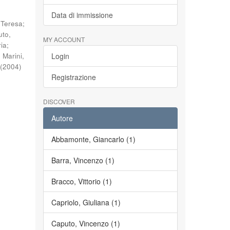
Data di immissione
 Teresa
;
to,
MY ACCOUNT
ria
;
;
Marini,
Login
(
2004
)
Registrazione
DISCOVER
Autore
Abbamonte, Giancarlo (1)
Barra, Vincenzo (1)
Bracco, Vittorio (1)
Capriolo, Giuliana (1)
Caputo, Vincenzo (1)