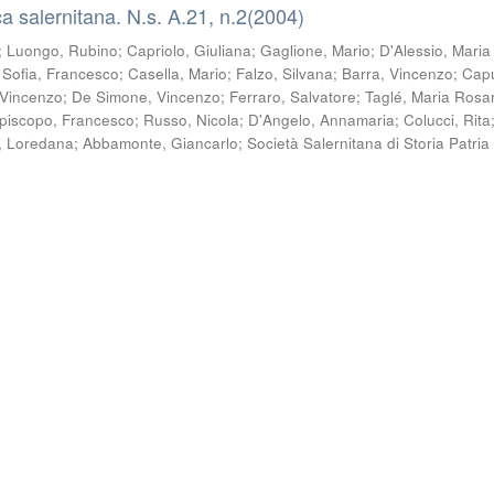
a salernitana. N.s. A.21, n.2(2004)
;
Luongo, Rubino
;
Capriolo, Giuliana
;
Gaglione, Mario
;
D'Alessio, Maria
;
Sofia, Francesco
;
Casella, Mario
;
Falzo, Silvana
;
Barra, Vincenzo
;
Capu
 Vincenzo
;
De Simone, Vincenzo
;
Ferraro, Salvatore
;
Taglé, Maria Rosa
piscopo, Francesco
;
Russo, Nicola
;
D'Angelo, Annamaria
;
Colucci, Rita
, Loredana
;
Abbamonte, Giancarlo
;
Società Salernitana di Storia Patria