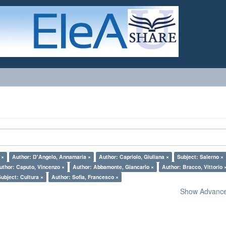
 ×
Author: D'Angelo, Annamaria ×
Author: Capriolo, Giuliana ×
Subject: Salerno ×
uthor: Caputo, Vincenzo ×
Author: Abbamonte, Giancarlo ×
Author: Bracco, Vittorio 
Subject: Cultura ×
Author: Sofia, Francesco ×
Show Advanced