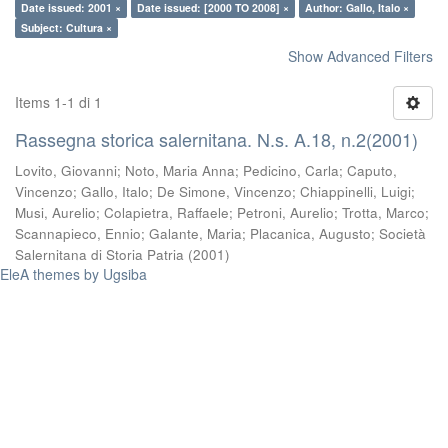
Date issued: 2001 ×
Date issued: [2000 TO 2008] ×
Author: Gallo, Italo ×
Subject: Cultura ×
Show Advanced Filters
Items 1-1 di 1
Rassegna storica salernitana. N.s. A.18, n.2(2001)
Lovito, Giovanni
;
Noto, Maria Anna
;
Pedicino, Carla
;
Caputo,
Vincenzo
;
Gallo, Italo
;
De Simone, Vincenzo
;
Chiappinelli, Luigi
;
Musi, Aurelio
;
Colapietra, Raffaele
;
Petroni, Aurelio
;
Trotta, Marco
;
Scannapieco, Ennio
;
Galante, Maria
;
Placanica, Augusto
;
Società
Salernitana di Storia Patria
(
2001
)
EleA themes by Ugsiba