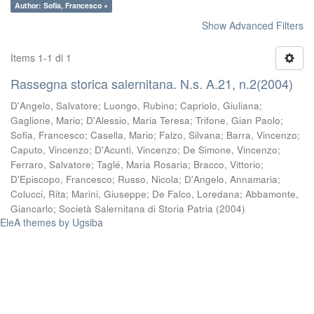
Author: Sofia, Francesco ×
Show Advanced Filters
Items 1-1 di 1
Rassegna storica salernitana. N.s. A.21, n.2(2004)
D'Angelo, Salvatore
;
Luongo, Rubino
;
Capriolo, Giuliana
;
Gaglione, Mario
;
D'Alessio, Maria Teresa
;
Trifone, Gian Paolo
;
Sofia, Francesco
;
Casella, Mario
;
Falzo, Silvana
;
Barra, Vincenzo
;
Caputo, Vincenzo
;
D'Acunti, Vincenzo
;
De Simone, Vincenzo
;
Ferraro, Salvatore
;
Taglé, Maria Rosaria
;
Bracco, Vittorio
;
D'Episcopo, Francesco
;
Russo, Nicola
;
D'Angelo, Annamaria
;
Colucci, Rita
;
Marini, Giuseppe
;
De Falco, Loredana
;
Abbamonte,
Giancarlo
;
Società Salernitana di Storia Patria
(
2004
)
EleA themes by Ugsiba