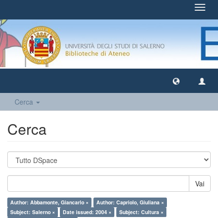
Toggl
navig
Cerca
Cerca
Vai
Author: Abbamonte, Giancarlo ×
Author: Capriolo, Giuliana ×
Subject: Salerno ×
Date issued: 2004 ×
Subject: Cultura ×