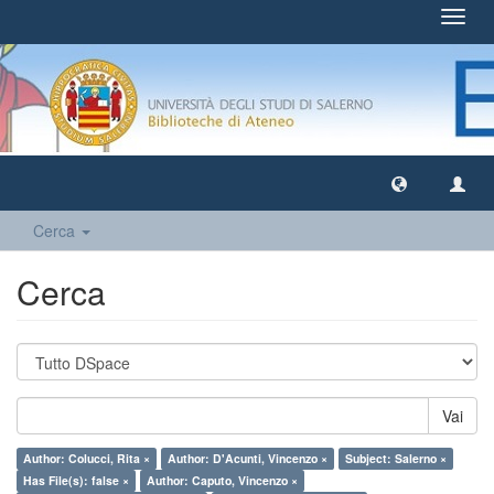
Toggl
navig
Cerca
Cerca
Vai
Author: Colucci, Rita ×
Author: D'Acunti, Vincenzo ×
Subject: Salerno ×
Has File(s): false ×
Author: Caputo, Vincenzo ×