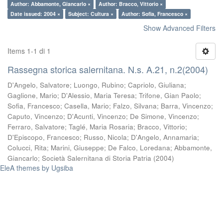
Author: Abbamonte, Giancarlo ×
Author: Bracco, Vittorio ×
Date issued: 2004 ×
Subject: Cultura ×
Author: Sofia, Francesco ×
Show Advanced Filters
Items 1-1 di 1
Rassegna storica salernitana. N.s. A.21, n.2(2004)
D'Angelo, Salvatore
;
Luongo, Rubino
;
Capriolo, Giuliana
;
Gaglione, Mario
;
D'Alessio, Maria Teresa
;
Trifone, Gian Paolo
;
Sofia, Francesco
;
Casella, Mario
;
Falzo, Silvana
;
Barra, Vincenzo
;
Caputo, Vincenzo
;
D'Acunti, Vincenzo
;
De Simone, Vincenzo
;
Ferraro, Salvatore
;
Taglé, Maria Rosaria
;
Bracco, Vittorio
;
D'Episcopo, Francesco
;
Russo, Nicola
;
D'Angelo, Annamaria
;
Colucci, Rita
;
Marini, Giuseppe
;
De Falco, Loredana
;
Abbamonte,
Giancarlo
;
Società Salernitana di Storia Patria
(
2004
)
EleA themes by Ugsiba