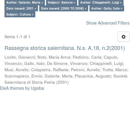
Author: Galante, Maria ×
Subject: Salerno ×
Author: Chiappinelli, Luigi ×
Date issued: 2001 ×
Date issued: [2000 TO 2008] ×
Author: Gallo, Italo ×
Subject: Cultura ×
Show Advanced Filters
Items 1-1 di 1
Rassegna storica salernitana. N.s. A.18, n.2(2001)
Lovito, Giovanni
;
Noto, Maria Anna
;
Pedicino, Carla
;
Caputo,
Vincenzo
;
Gallo, Italo
;
De Simone, Vincenzo
;
Chiappinelli, Luigi
;
Musi, Aurelio
;
Colapietra, Raffaele
;
Petroni, Aurelio
;
Trotta, Marco
;
Scannapieco, Ennio
;
Galante, Maria
;
Placanica, Augusto
;
Società
Salernitana di Storia Patria
(
2001
)
EleA themes by Ugsiba