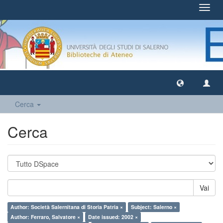
Toggl
navig
Cerca
Cerca
Vai
Author: Società Salernitana di Storia Patria ×
Subject: Salerno ×
Author: Ferraro, Salvatore ×
Date issued: 2002 ×