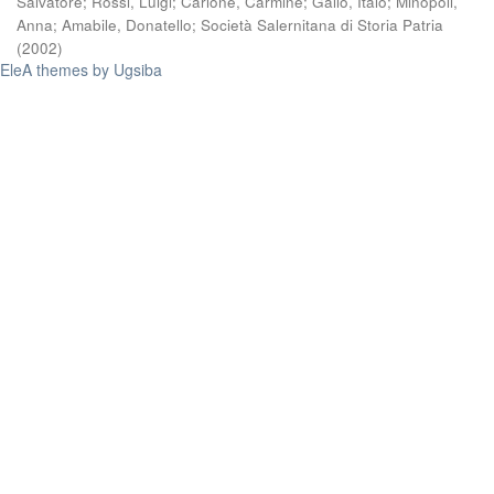
Salvatore
;
Rossi, Luigi
;
Carlone, Carmine
;
Gallo, Italo
;
Minopoli,
Anna
;
Amabile, Donatello
;
Società Salernitana di Storia Patria
(
2002
)
EleA themes by Ugsiba