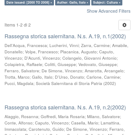
Date issued: [2000 TO 2008] ×
Author: Gallo, Italo ×
Subject: Cultura ×
Show Advanced Filters
Items 1-2 di 2
Rassegna storica salernitana. N.s. A.19, n.1(2002)
Dell'Acqua, Francesca
;
Lucherini, Vinni
;
Zarra, Carmine
;
Amabile,
Donatello
;
Volpe, Francesco
;
Placanica, Augusto
;
Caputo,
Vincenzo
;
D'Acunti, Vincenzo
;
Colangelo, Giovanni Antonio
;
Colapietra, Raffaele
;
Colitti, Giuseppe
;
Vedovato, Giuseppe
;
Ferraro, Salvatore
;
De Simone, Vincenzo
;
Amarotta, Arcangelo
;
Trotta, Marco
;
Gallo, Italo
;
D’Urso, Donato
;
Carlone, Carmine
;
Pucci, Magdala
;
Società Salernitana di Storia Patria
(
2002
)
Rassegna storica salernitana. N.s. A.19, n.2(2002)
Alaggio, Rosanna
;
Goffredi, Maria Rosaria
;
Milano, Salvatore
;
Conte, Alfonso
;
Caputo, Vincenzo
;
Casella, Mario
;
Lamattina,
Immacolata
;
Carotenuto, Guido
;
De Simone, Vincenzo
;
Ferraro,