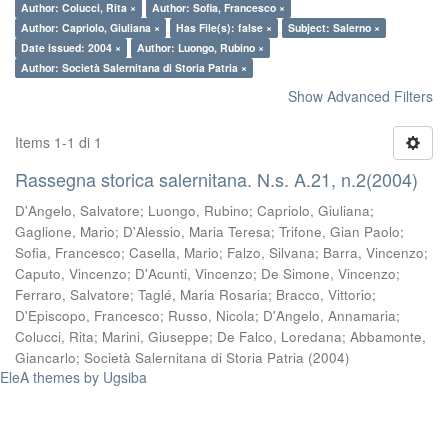
Author: Colucci, Rita ×
Author: Sofia, Francesco ×
Author: Capriolo, Giuliana ×
Has File(s): false ×
Subject: Salerno ×
Date issued: 2004 ×
Author: Luongo, Rubino ×
Author: Società Salernitana di Storia Patria ×
Show Advanced Filters
Items 1-1 di 1
Rassegna storica salernitana. N.s. A.21, n.2(2004)
D'Angelo, Salvatore
;
Luongo, Rubino
;
Capriolo, Giuliana
;
Gaglione, Mario
;
D'Alessio, Maria Teresa
;
Trifone, Gian Paolo
;
Sofia, Francesco
;
Casella, Mario
;
Falzo, Silvana
;
Barra, Vincenzo
;
Caputo, Vincenzo
;
D'Acunti, Vincenzo
;
De Simone, Vincenzo
;
Ferraro, Salvatore
;
Taglé, Maria Rosaria
;
Bracco, Vittorio
;
D'Episcopo, Francesco
;
Russo, Nicola
;
D'Angelo, Annamaria
;
Colucci, Rita
;
Marini, Giuseppe
;
De Falco, Loredana
;
Abbamonte,
Giancarlo
;
Società Salernitana di Storia Patria
(
2004
)
EleA themes by Ugsiba