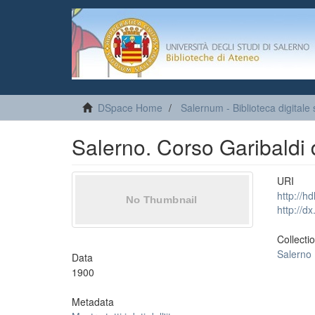
DSpace Home
Salernum - Biblioteca digitale 
Salerno. Corso Garibaldi 
URI
http://h
http://d
Collecti
Salerno
Data
1900
Metadata