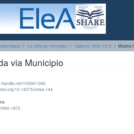
salernitana
La città per immagini
Salerno 1900-1972
Mostra 
da via Municipio
dl.handle.net/10556/1266
x.doi.org/10.14273/unisa-144
ons
 1900-1972