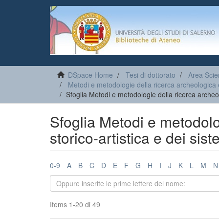
DSpace Home
Tesi di dottorato
Area Scien
Metodi e metodologie della ricerca archeologica e s
Sfoglia Metodi e metodologie della ricerca archeolo
Sfoglia Metodi e metodolo
storico-artistica e dei sist
0-9
A
B
C
D
E
F
G
H
I
J
K
L
M
N
Items 1-20 di 49