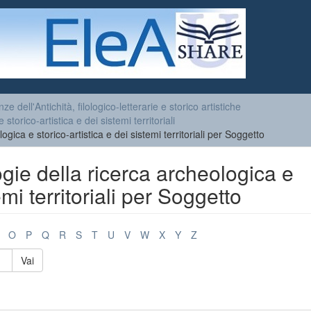
ze dell'Antichità, filologico-letterarie e storico artistiche
torico-artistica e dei sistemi territoriali
gica e storico-artistica e dei sistemi territoriali per Soggetto
gie della ricerca archeologica e
emi territoriali per Soggetto
O
P
Q
R
S
T
U
V
W
X
Y
Z
Vai