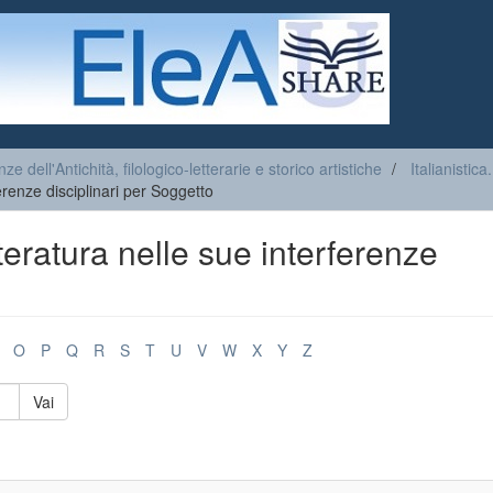
ze dell'Antichità, filologico-letterarie e storico artistiche
Italianistica
ferenze disciplinari per Soggetto
etteratura nelle sue interferenze
O
P
Q
R
S
T
U
V
W
X
Y
Z
Vai