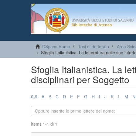
DSpace Home
Tesi di dottorato
Area Scien
Sfoglia Italianistica. La letteratura nelle sue inter
Sfoglia Italianistica. La l
disciplinari per Soggetto
0-9
A
B
C
D
E
F
G
H
I
J
K
L
M
N
Items 1-1 di 1