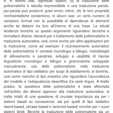
e, in diversi casi, significati opachi; (ii) la traduzione delle
polirematiche è talvolta imprevedibile e una traduzione parola-
per-parola può produrre gravi errori; infine, (iii) le loro proprietà
morfosintattiche consentono, in alcuni casi, un certo numero di
variazioni formali con la possibilità di dipendenze di elementi
anche se distanti tra loro all’interno di una frase. Le attuali
tendenze teoriche su questo argomento riguardano tecniche e
formalismi diversi, rilevanti per il trattamento delle polirematiche in
traduzione automatica, così come anche per altre applicazioni per
la traduzione, come ad esempio: il riconoscimento automatico
delle polirematiche in contesti monolingui e bilingui, metodologie
di allineamento e parafrasi, sviluppo e usabilità di risorse
linguistiche monolingui e bilingui e grammatiche sviluppate
manualmente; uso delle polirematiche nella traduzione
automatica di tipo statistico per scopi di adattamento al dominio,
così come ricerche di tipo empirico che riguardano l’accuratezza
del modello e l’adeguatezza descrittiva tra varie lingue. A livello
pratico, la questione delle polirematiche è stata affrontata
nell’ambito dei diversi approcci alla traduzione automatica: si
tratta infatti di una questione di cruciale importanza sia per i
sistemi basati su conoscenze, sia per quelli di tipo statistico
(word-based, phrase-based o factored-based) nonché per i nuovi
sistemi ibridi. Benché la traduzione delle polirematiche sia un