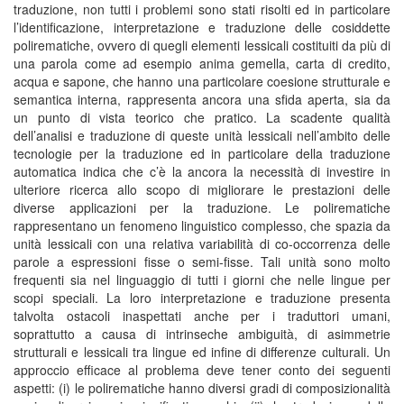
traduzione, non tutti i problemi sono stati risolti ed in particolare
l’identificazione, interpretazione e traduzione delle cosiddette
polirematiche, ovvero di quegli elementi lessicali costituiti da più di
una parola come ad esempio anima gemella, carta di credito,
acqua e sapone, che hanno una particolare coesione strutturale e
semantica interna, rappresenta ancora una sfida aperta, sia da
un punto di vista teorico che pratico. La scadente qualità
dell’analisi e traduzione di queste unità lessicali nell’ambito delle
tecnologie per la traduzione ed in particolare della traduzione
automatica indica che c’è la ancora la necessità di investire in
ulteriore ricerca allo scopo di migliorare le prestazioni delle
diverse applicazioni per la traduzione. Le polirematiche
rappresentano un fenomeno linguistico complesso, che spazia da
unità lessicali con una relativa variabilità di co-occorrenza delle
parole a espressioni fisse o semi-fisse. Tali unità sono molto
frequenti sia nel linguaggio di tutti i giorni che nelle lingue per
scopi speciali. La loro interpretazione e traduzione presenta
talvolta ostacoli inaspettati anche per i traduttori umani,
soprattutto a causa di intrinseche ambiguità, di asimmetrie
strutturali e lessicali tra lingue ed infine di differenze culturali. Un
approccio efficace al problema deve tener conto dei seguenti
aspetti: (i) le polirematiche hanno diversi gradi di composizionalità