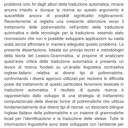
problema noto fin dagli albori della traduzione automatica, rimane
ancora irrisolto e dunque la ricerca su questo argomento è
suscettibile ancora di possibili significativi miglioramenti.
Recentemente si registra una crescente attenzione verso il
trattamento delle polirematiche nell’ambito della traduzione
automatica e delle tecnologie per la traduzione, essendo stato
riconosciuto che non è possibile sviluppare applicazioni su vasta
scala senza affrontare in maniera adeguata questo problema. La
presente dissertazione, basata sui principi teorici e metodologici
della teoria del Lessico-Grammatica, si propone di analizzare
quest’area critica della traduzione automatica e presenta un
lavoro di ricerca fondato su un’analisi linguistica contrastiva
inglese-italiano relativa ai diversi tipi di polirematiche,
confrontando i diversi approcci utilizzati per risolvere le difficoltà
poste dal trattamento di questo particolare fenomeno lessicale in
traduzione automatica. Il risultato di questa ricerca è
rappresentato dallo sviluppo di una strategia di trattamento
computazionale delle diverse forme di polirematiche che utilizza
fondamentalmente due diversi tipi di risorse: un dizionario bilingue
Inglese-Italiano delle polirematiche e un insieme di grammatiche
locali per l’identificazione e la traduzione delle stesse. Tutte le
informazioni linguistiche sono state sviluppate con l’ambiente per