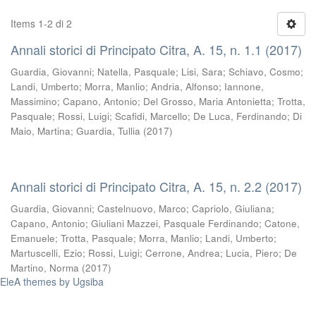
Items 1-2 di 2
Annali storici di Principato Citra, A. 15, n. 1.1 (2017)
Guardia, Giovanni
;
Natella, Pasquale
;
Lisi, Sara
;
Schiavo, Cosmo
;
Landi, Umberto
;
Morra, Manlio
;
Andria, Alfonso
;
Iannone,
Massimino
;
Capano, Antonio
;
Del Grosso, Maria Antonietta
;
Trotta,
Pasquale
;
Rossi, Luigi
;
Scafidi, Marcello
;
De Luca, Ferdinando
;
Di
Maio, Martina
;
Guardia, Tullia
(
2017
)
Annali storici di Principato Citra, A. 15, n. 2.2 (2017)
Guardia, Giovanni
;
Castelnuovo, Marco
;
Capriolo, Giuliana
;
Capano, Antonio
;
Giuliani Mazzei, Pasquale Ferdinando
;
Catone,
Emanuele
;
Trotta, Pasquale
;
Morra, Manlio
;
Landi, Umberto
;
Martuscelli, Ezio
;
Rossi, Luigi
;
Cerrone, Andrea
;
Lucia, Piero
;
De
Martino, Norma
(
2017
)
EleA themes by Ugsiba