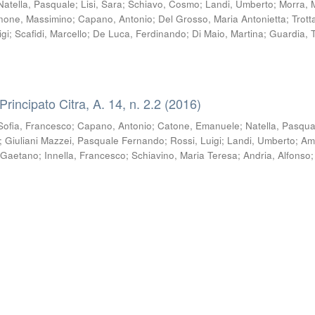
Natella, Pasquale
;
Lisi, Sara
;
Schiavo, Cosmo
;
Landi, Umberto
;
Morra, 
none, Massimino
;
Capano, Antonio
;
Del Grosso, Maria Antonietta
;
Trott
igi
;
Scafidi, Marcello
;
De Luca, Ferdinando
;
Di Maio, Martina
;
Guardia, T
 Principato Citra, A. 14, n. 2.2 (2016)
Sofia, Francesco
;
Capano, Antonio
;
Catone, Emanuele
;
Natella, Pasqua
;
Giuliani Mazzei, Pasquale Fernando
;
Rossi, Luigi
;
Landi, Umberto
;
Am
 Gaetano
;
Innella, Francesco
;
Schiavino, Maria Teresa
;
Andria, Alfonso