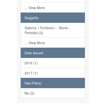
... View More
Soggetto
Salerno <Territorio> - Storia -
Periodici (2)
... View More
Date Issued
2016 (1)
2017 (1)
Has File(s)
No (2)