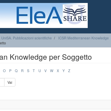
a UniSA. Pubblicazioni scientifiche
ICSR Mediterranean Knowledge
etto
ean Knowledge per Soggetto
O
P
Q
R
S
T
U
V
W
X
Y
Z
Vai