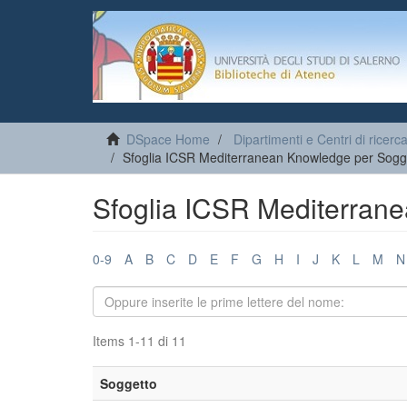
DSpace Home
Dipartimenti e Centri di ricerc
Sfoglia ICSR Mediterranean Knowledge per Sogg
Sfoglia ICSR Mediterran
0-9
A
B
C
D
E
F
G
H
I
J
K
L
M
N
Items 1-11 di 11
Soggetto