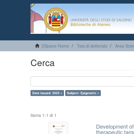
DSpace Home
Tesi di dottorato
Area Sci
Cerca
Date issued: 2023 ×
Subject: Epigenetic ×
Items 1-1 di 1
Development of
therapeutic targ