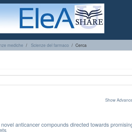
enze mediche
Scienze del farmaco
Cerca
Show Advanced
 novel anticancer compounds directed towards promisin
ets