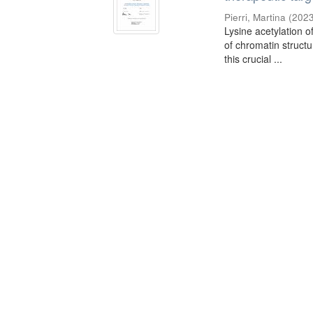
Pierri, Martina
(
2023
Lysine acetylation of
of chromatin structur
this crucial ...