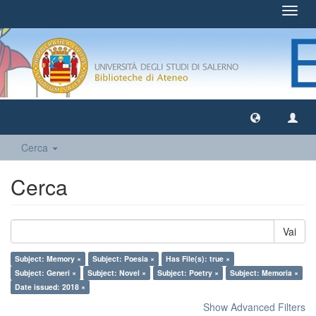
Toggl
navig
Cerca
Cerca
Vai
Subject: Memory ×
Subject: Poesia ×
Has File(s): true ×
Subject: Generi ×
Subject: Novel ×
Subject: Poetry ×
Subject: Memoria ×
Date issued: 2018 ×
Show Advanced Filters