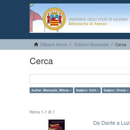
DSpace Home
Edizioni Sinestesie
Cerca
Cerca
Author: Montanile, Milena ×
Subject: Faith ×
Subject: Divino ×
Items 1-1 di 1
Da Dante a Luzi 