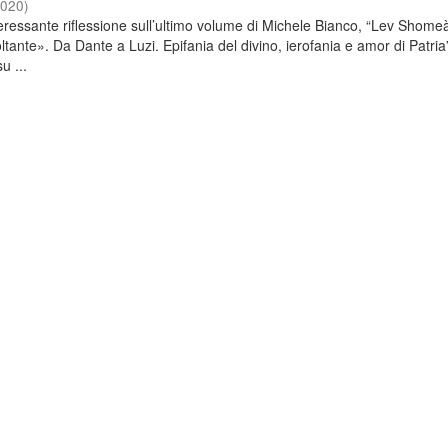
2020
)
nteressante riflessione sull’ultimo volume di Michele Bianco, “Lev Shome
tante». Da Dante a Luzi. Epifania del divino, ierofania e amor di Patria
u ...