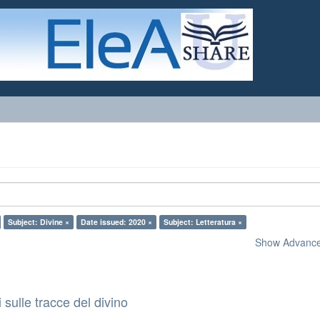
Subject: Divine ×
Date issued: 2020 ×
Subject: Letteratura ×
Show Advanced
sulle tracce del divino