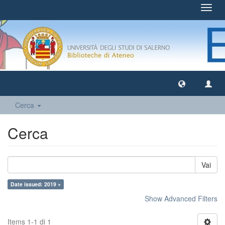
Toggl
navig
Cerca
Cerca
Vai
Date issued: 2019 ×
Show Advanced Filters
Items 1-1 di 1