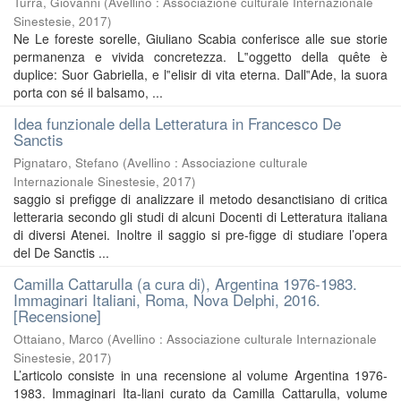
Turra, Giovanni
(
Avellino : Associazione culturale Internazionale
Sinestesie
,
2017
)
Ne Le foreste sorelle, Giuliano Scabia conferisce alle sue storie
permanenza e vivida concretezza. L‟oggetto della quête è
duplice: Suor Gabriella, e l‟elisir di vita eterna. Dall‟Ade, la suora
porta con sé il balsamo, ...
Idea funzionale della Letteratura in Francesco De
Sanctis
Pignataro, Stefano
(
Avellino : Associazione culturale
Internazionale Sinestesie
,
2017
)
saggio si prefigge di analizzare il metodo desanctisiano di critica
letteraria secondo gli studi di alcuni Docenti di Letteratura italiana
di diversi Atenei. Inoltre il saggio si pre-figge di studiare l’opera
del De Sanctis ...
Camilla Cattarulla (a cura di), Argentina 1976-1983.
Immaginari Italiani, Roma, Nova Delphi, 2016.
[Recensione]
Ottaiano, Marco
(
Avellino : Associazione culturale Internazionale
Sinestesie
,
2017
)
L’articolo consiste in una recensione al volume Argentina 1976-
1983. Immaginari Ita-liani curato da Camilla Cattarulla, volume