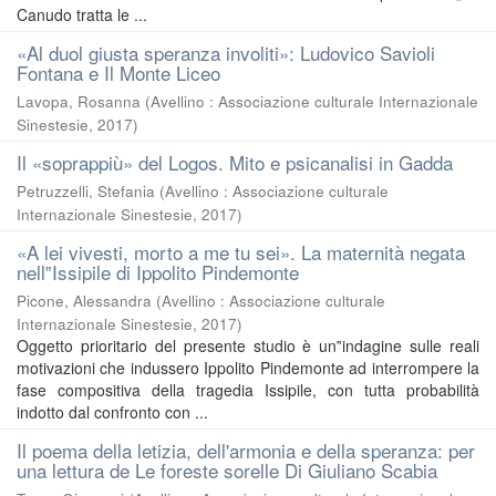
Canudo tratta le ...
«Al duol giusta speranza involiti»: Ludovico Savioli
Fontana e Il Monte Liceo
Lavopa, Rosanna
(
Avellino : Associazione culturale Internazionale
Sinestesie
,
2017
)
Il «soprappiù» del Logos. Mito e psicanalisi in Gadda
Petruzzelli, Stefania
(
Avellino : Associazione culturale
Internazionale Sinestesie
,
2017
)
«A lei vivesti, morto a me tu sei». La maternità negata
nell‟Issipile di Ippolito Pindemonte
Picone, Alessandra
(
Avellino : Associazione culturale
Internazionale Sinestesie
,
2017
)
Oggetto prioritario del presente studio è un‟indagine sulle reali
motivazioni che indussero Ippolito Pindemonte ad interrompere la
fase compositiva della tragedia Issipile, con tutta probabilità
indotto dal confronto con ...
Il poema della letizia, dell'armonia e della speranza: per
una lettura de Le foreste sorelle Di Giuliano Scabia