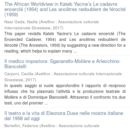
The African Worldview in Kateb Yacine’s Le cadavre
encerclé (1954) and Les ancêtres redoublent de férocité
(1959)
Naar Gada, Nadia
(
Avellino : Associazione culturale
Internazionale Sinestesie
,
2017
)
This paper revisits Kateb Yacine’s Le cadavre encerclé (The
Encercled Cadaver, 1954) and Les ancêtres redoublent de
férocité (The Ancestors, 1959) by suggesting a new direction for a
reading, which helps to explain many ...
Il medico impostore: Sganarello-Molière e Arlecchino-
Biancolelli
Carponi, Cecilia
(
Avellino : Associazione culturale Internazionale
Sinestesie
,
2017
)
In questo saggio si vuole approfondire il rapporto di reciproco
influsso che ha plasmato l’attività e la produzione teatrale di
Molière e di Dominique Biancolelli. Attraverso il confronto tra due
testi, uno del premier ...
Il teatro e la vita di Eleonora Duse nelle mostre italiane
dal 1958 ad oggi
Bertellini, Federica
(
Avellino : Associazione culturale