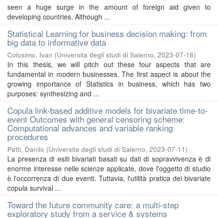
seen a huge surge in the amount of foreign aid given to
developing countries. Although ...
Statistical Learning for business decision making: from
big data to informative data
Colosimo, Ivan
(
Universita degli studi di Salerno
,
2023-07-16
)
In this thesis, we will pitch out these four aspects that are
fundamental in modern businesses. The first aspect is about the
growing importance of Statistics in business, which has two
purposes: synthesizing and ...
Copula link-based additive models for bivariate time-to-
event Outcomes with general censoring scheme:
Computational advances and variable ranking
procedures
Petti, Danilo
(
Universita degli studi di Salerno
,
2023-07-11
)
La presenza di esiti bivariati basati su dati di sopravvivenza è di
enorme interesse nelle scienze applicate, dove l'oggetto di studio
è l'occorrenza di due eventi. Tuttavia, l'utilità pratica dei bivariate
copula survival ...
Toward the future community care: a multi-step
exploratory study from a service & systems