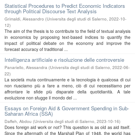
Statistical Procedures to Predict Economic Indicators
through Political Discourse Text Analysis
Grimaldi, Alessandro
(
Universita degli studi di Salerno
,
2022-10-
12
)
The aim of the thesis is to contribute to the field of textual analysis
in economics by proposing text-based indices to quantify the
impact of political debate on the economy and improve the
forecast accuracy of traditional ...
Intelligenza artificiale e risoluzione delle controversie
Panariello, Alessandra
(
Universita degli studi di Salerno
,
2022-06-
22
)
La società muta continuamente e la tecnologia è qualcosa di cui
non riusciamo più a fare a meno, ciò di cui necessitiamo per
affrontare le sfide più disparate della quotidianità. A tale
evoluzione non sfugge il mondo del ...
Essays on Foreign Aid & Government Spending in Sub-
Saharan Africa (SSA)
Daffeh, Abdou
(
Universita degli studi di Salerno
,
2023-10-16
)
Does foreign aid work or not? This question is as old as aid itself.
Since the aftermath of the Marshall Plan of 1948, the world has