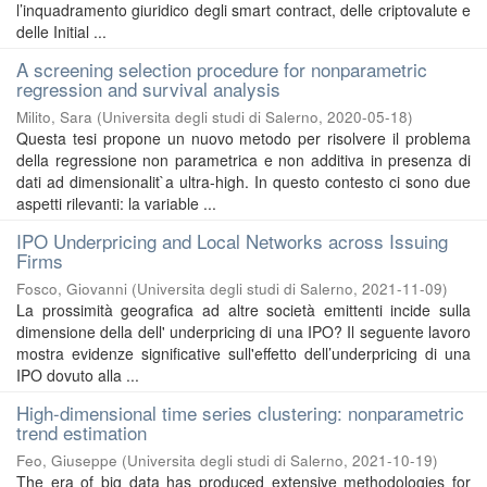
l’inquadramento giuridico degli smart contract, delle criptovalute e
delle Initial ...
A screening selection procedure for nonparametric
regression and survival analysis
Milito, Sara
(
Universita degli studi di Salerno
,
2020-05-18
)
Questa tesi propone un nuovo metodo per risolvere il problema
della regressione non parametrica e non additiva in presenza di
dati ad dimensionalit`a ultra-high. In questo contesto ci sono due
aspetti rilevanti: la variable ...
IPO Underpricing and Local Networks across Issuing
Firms
Fosco, Giovanni
(
Universita degli studi di Salerno
,
2021-11-09
)
La prossimità geografica ad altre società emittenti incide sulla
dimensione della dell' underpricing di una IPO? Il seguente lavoro
mostra evidenze significative sull'effetto dell’underpricing di una
IPO dovuto alla ...
High-dimensional time series clustering: nonparametric
trend estimation
Feo, Giuseppe
(
Universita degli studi di Salerno
,
2021-10-19
)
The era of big data has produced extensive methodologies for