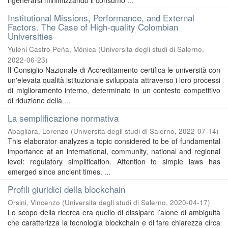
rigenerarsi minimizzando il consumo ...
Institutional Missions, Performance, and External
Factors. The Case of High-quality Colombian
Universities
Yuleni Castro Peña, Mónica
(
Universita degli studi di Salerno
,
2022-06-23
)
Il Consiglio Nazionale di Accreditamento certifica le università con
un'elevata qualità istituzionale sviluppata attraverso i loro processi
di miglioramento interno, determinato in un contesto competitivo
di riduzione della ...
La semplificazione normativa
Abagliara, Lorenzo
(
Universita degli studi di Salerno
,
2022-07-14
)
This elaborator analyzes a topic considered to be of fundamental
importance at an international, community, national and regional
level: regulatory simplification. Attention to simple laws has
emerged since ancient times. ...
Profili giuridici della blockchain
Orsini, Vincenzo
(
Universita degli studi di Salerno
,
2020-04-17
)
Lo scopo della ricerca era quello di dissipare l’alone di ambiguità
che caratterizza la tecnologia blockchain e di fare chiarezza circa