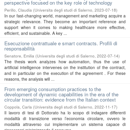
perspective focused on the key role of technology
Perillo, Claudia
(
Universita degli studi di Salerno
,
2023-07-18
)
In our fast-changing world, management and marketing acquire a
strategic relevance. They become an important reference and
support when it comes to making healthcare more effective,
efficient, and sustainable. A key ...
Esecuzione contrattuale e smart contracts. Profili di
responsabilità
Senatore, Emilia
(
Universita degli studi di Salerno
,
2022-07-14
)
The thesis work analyzes how automation, thus the use of
artificial intelligence intervenes on the institution of the contract,
and in particular on the execution of the agreement . For these
reasons, the analysis will ...
From emerging consumption practices to the
development of dynamic capabilities in the era of the
circular transition: evidence from the Italian context
Coppola, Carla
(
Universita degli studi di Salerno
,
2022-11-17
)
Il lavoro di tesi di Dottorato ha lo scopo di indagare differenti
modalità di transizione verso l’economia circolare, ovvero le
modalità attraverso cui implementare un sistema capace di