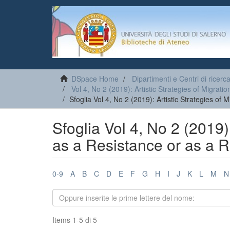
DSpace Home
Dipartimenti e Centri di ricerc
Vol 4, No 2 (2019): Artistic Strategies of Migrat
Sfoglia Vol 4, No 2 (2019): Artistic Strategies of
Sfoglia Vol 4, No 2 (2019):
as a Resistance or as a 
0-9
A
B
C
D
E
F
G
H
I
J
K
L
M
N
Items 1-5 di 5