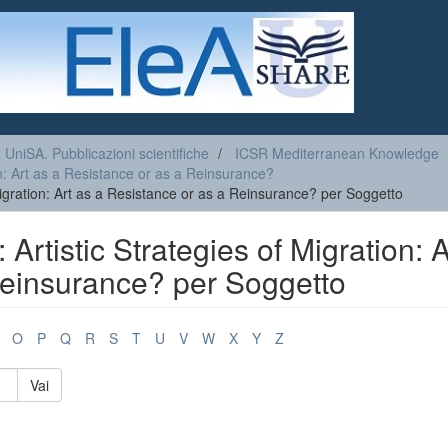
a UniSA. Pubblicazioni scientifiche
ICSR Mediterranean Knowledge
ion: Art as a Resistance or as a Reinsurance?
 Migration: Art as a Resistance or as a Reinsurance? per Soggetto
 Artistic Strategies of Migration: A
Reinsurance? per Soggetto
O
P
Q
R
S
T
U
V
W
X
Y
Z
Vai