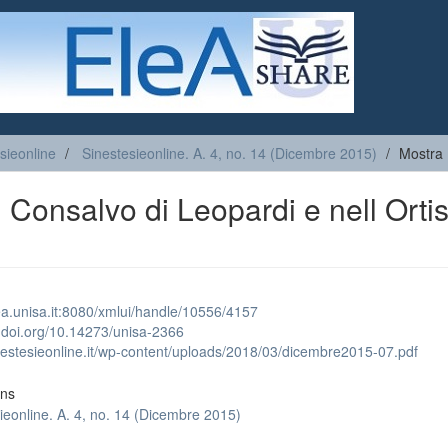
sieonline
Sinestesieonline. A. 4, no. 14 (Dicembre 2015)
Mostra 
onsalvo di Leopardi e nell Ortis
lea.unisa.it:8080/xmlui/handle/10556/4157
x.doi.org/10.14273/unisa-2366
inestesieonline.it/wp-content/uploads/2018/03/dicembre2015-07.pdf
ons
ieonline. A. 4, no. 14 (Dicembre 2015)