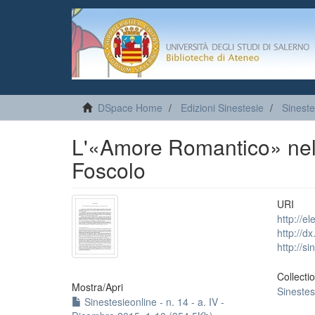
DSpace Home
Edizioni Sinestesie
Sineste
L'«Amore Romantico» nel C
Foscolo
URI
http://e
http://d
http://s
Collecti
Mostra/
Apri
Sinestes
Sinestesieonline - n. 14 - a. IV -