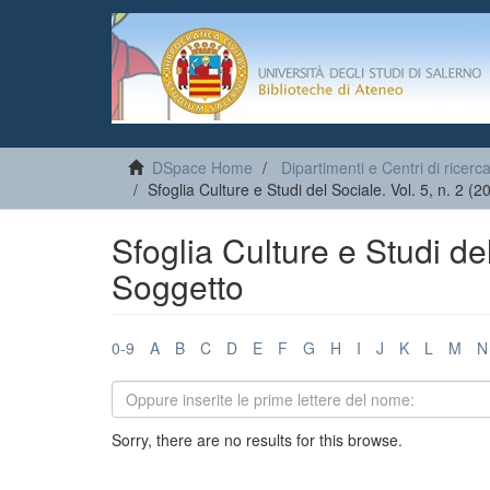
DSpace Home
Dipartimenti e Centri di ricerc
Sfoglia Culture e Studi del Sociale. Vol. 5, n. 2 (
Sfoglia Culture e Studi del
Soggetto
0-9
A
B
C
D
E
F
G
H
I
J
K
L
M
N
Sorry, there are no results for this browse.