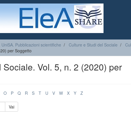
a UniSA. Pubblicazioni scientifiche
Culture e Studi del Sociale
Cul
2020) per Soggetto
 Sociale. Vol. 5, n. 2 (2020) per
O
P
Q
R
S
T
U
V
W
X
Y
Z
Vai