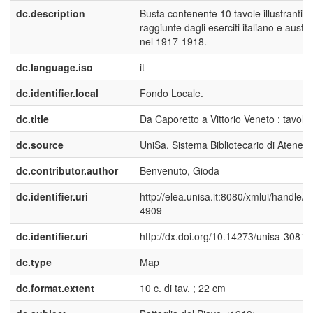
dc.description
Busta contenente 10 tavole illustranti le
raggiunte dagli eserciti italiano e austr
nel 1917-1918.
dc.language.iso
it
dc.identifier.local
Fondo Locale.
dc.title
Da Caporetto a Vittorio Veneto : tavole
dc.source
UniSa. Sistema Bibliotecario di Ateneo
dc.contributor.author
Benvenuto, Gioda
dc.identifier.uri
http://elea.unisa.it:8080/xmlui/handle/
4909
dc.identifier.uri
http://dx.doi.org/10.14273/unisa-3081
dc.type
Map
dc.format.extent
10 c. di tav. ; 22 cm