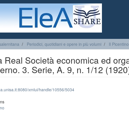
salernitana
Periodici, quotidiani e opere in più volumi
Il Picentino
ella Real Società economica ed org
erno. 3. Serie, A. 9, n. 1/12 (1920
lea.unisa.it:8080/xmlui/handle/10556/5034
ons
ino