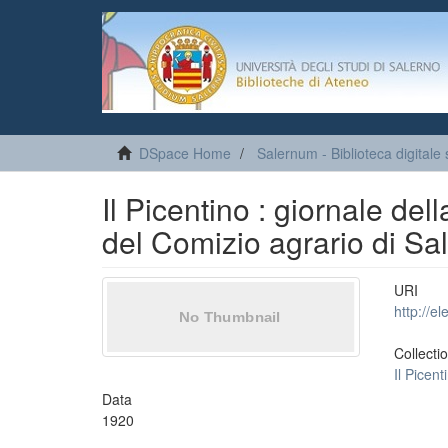
DSpace Home
Salernum - Biblioteca digitale 
Il Picentino : giornale d
del Comizio agrario di Sal
URI
http://e
Collecti
Il Picent
Data
1920